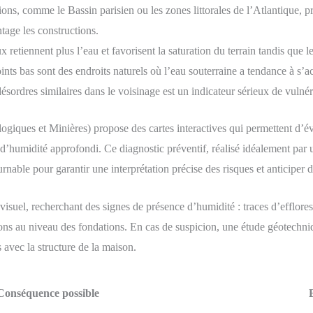
ions, comme le Bassin parisien ou les zones littorales de l’Atlantique, p
tage les constructions.
x retiennent plus l’eau et favorisent la saturation du terrain tandis que 
oints bas sont des endroits naturels où l’eau souterraine a tendance à s’
ésordres similaires dans le voisinage est un indicateur sérieux de vulnéra
es et Minières) propose des cartes interactives qui permettent d’évalu
c d’humidité approfondi. Ce diagnostic préventif, réalisé idéalement 
nable pour garantir une interprétation précise des risques et anticiper 
suel, recherchant des signes de présence d’humidité : traces d’efflores
ons au niveau des fondations. En cas de suspicion, une étude géotechni
s avec la structure de la maison.
Conséquence possible