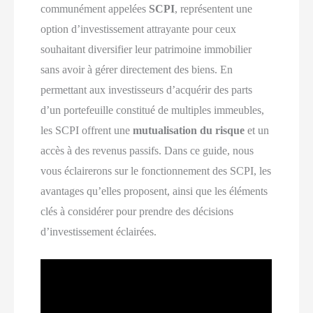
communément appelées
SCPI
, représentent une
option d’investissement attrayante pour ceux
souhaitant diversifier leur patrimoine immobilier
sans avoir à gérer directement des biens. En
permettant aux investisseurs d’acquérir des parts
d’un portefeuille constitué de multiples immeubles,
les SCPI offrent une
mutualisation du risque
et un
accès à des revenus passifs. Dans ce guide, nous
vous éclairerons sur le fonctionnement des SCPI, les
avantages qu’elles proposent, ainsi que les éléments
clés à considérer pour prendre des décisions
d’investissement éclairées.