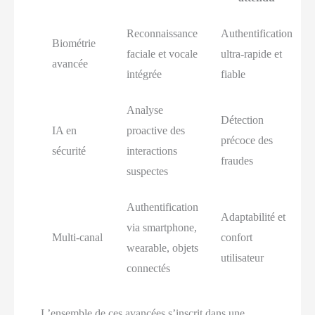
Reconnaissance
Authentification
Biométrie
faciale et vocale
ultra-rapide et
avancée
intégrée
fiable
Analyse
Détection
IA en
proactive des
précoce des
sécurité
interactions
fraudes
suspectes
Authentification
Adaptabilité et
via smartphone,
Multi-canal
confort
wearable, objets
utilisateur
connectés
L’ensemble de ces avancées s’inscrit dans une