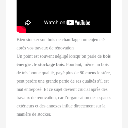
Bien stocker son bois de chauffage : un enjeu clé
après vos travaux de rénovation
Un point est souvent négligé lorsqu’on parle de
bois
énergie
: le
stockage bois
. Pourtant, même un bois
de très bonne qualité, payé plus de 80
euros
le stère,
peut perdre une grande partie de ses qualités s’il est
mal entreposé. Et ce sujet devient crucial après des
travaux de rénovation, car l’organisation des espaces
extérieurs et des annexes influe directement sur la
manière de stocker.